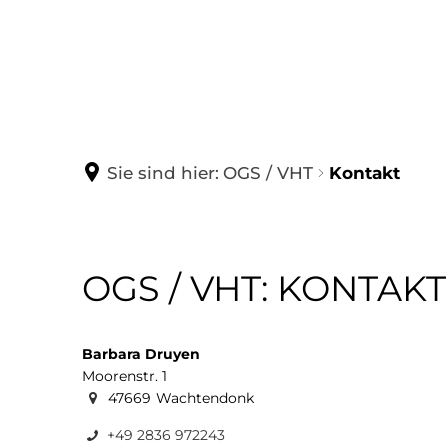
AKTUELLES
DAS 
News
Schull
Sie sind hier:
OGS / VHT
Kontakt
Termine
Sekret
Kolleg
Kontakt
OGS / VHT: KONTAKT
Schulso
Kontak
Barbara Druyen
Moorenstr. 1
Förder
47669
Wachtendonk
+49 2836 972243