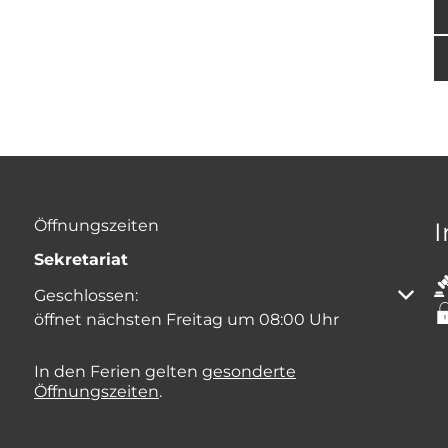
Öffnungszeiten
Sekretariat
Klicken, um weitere Öffnungs- oder Schließzeiten
Geschlossen:
öffnet nächsten Freitag um 08:00 Uhr
In den Ferien gelten
gesonderte
Öffnungszeiten
.